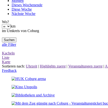
Morgen
Dieses Wochenende
Diese Woche
Nächste Woche
Wo?
km
im Umkreis von Coburg
alle Filter
Kacheln
Liste
Karte
Sortieren nach:
Uhrzeit
|
Highlights zuerst
|
Veranstaltungen zuerst
|
A
Feedback