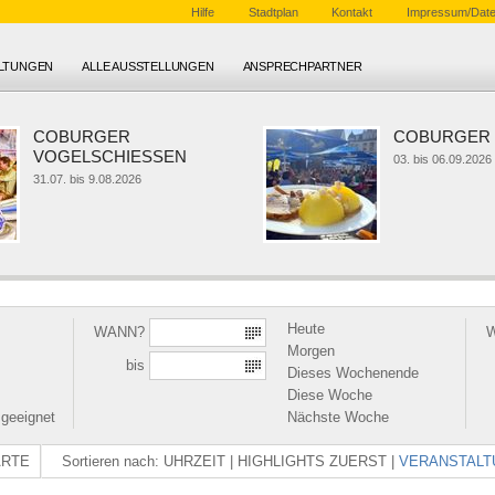
Hilfe
Stadtplan
Kontakt
Impressum/Date
ALTUNGEN
ALLE AUSSTELLUNGEN
ANSPRECHPARTNER
COBURGER
COBURGER K
VOGELSCHIESSEN
03. bis 06.09.2026
31.07. bis 9.08.2026
Heute
WANN?
Morgen
bis
Dieses Wochenende
Diese Woche
 geeignet
Nächste Woche
ARTE
Sortieren nach:
UHRZEIT
|
HIGHLIGHTS ZUERST
|
VERANSTALT