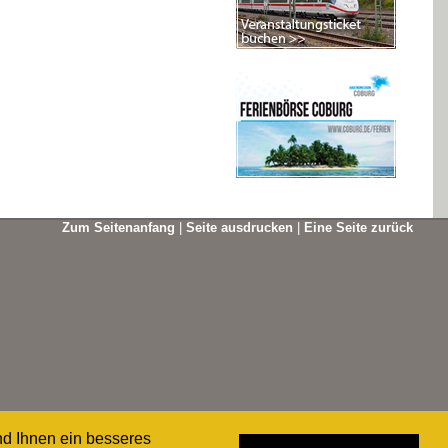
Zum Seitenanfang
|
Seite ausdrucken
|
Eine Seite zurück
nd Ihnen ein besseres