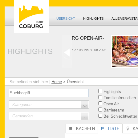
ÜBERSICHT
HIGHLIGHTS
ALLE VERANST
HUK-COBURG OPEN-AIR-
SOMMER
HIGHLIGHTS
26. bis 28.06. und 27.08. bis 30.08.2026
Sie befinden sich hier |
Home
>
Übersicht
Highlights
Familienfreundlich
Open Air
Kategorien
Barrierearm
Gemeinden
Bei Schlechtwetter
KACHELN
LISTE
K