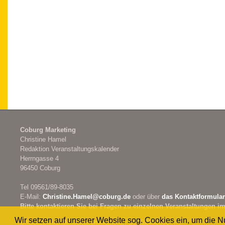
Coburg Marketing
Christine Hamel
Redaktion Veranstaltungskalender
Herrngasse 4
96450 Coburg
Tel 09561/89-8035
E-Mail:
Christine.Hamel@
coburg.de
oder über
das Kontaktformular
Bitte kontaktieren Sie bei Fragen zu einzelnen Veranstaltungen im
Wir setzen auf unserer Website sog. Cookies ein, um die 
Umsatzsteueridentifikationsnummer: DE132462698