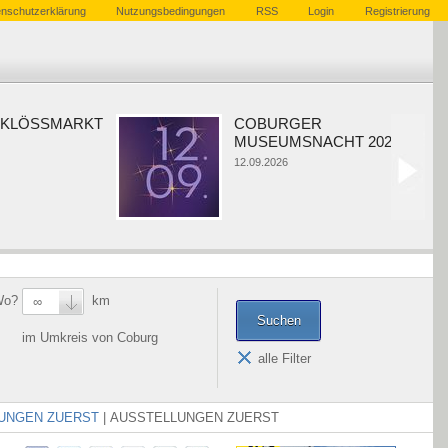
nschutzerklärung
Nutzungsbedingungen
RSS
Login
Registrierung
LÖSSMARKT
COBURGER
MUSEUMSNACHT 2026
12.09.2026
Wo?
km
∞
im Umkreis von Coburg
alle Filter
UNGEN ZUERST
|
AUSSTELLUNGEN ZUERST