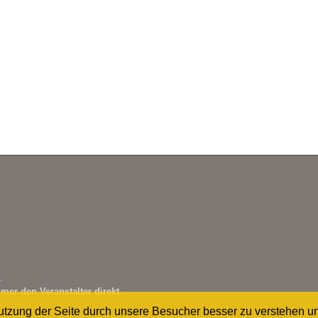
.
mer den Veranstalter direkt.
Nutzung der Seite durch unsere Besucher besser zu verstehen u