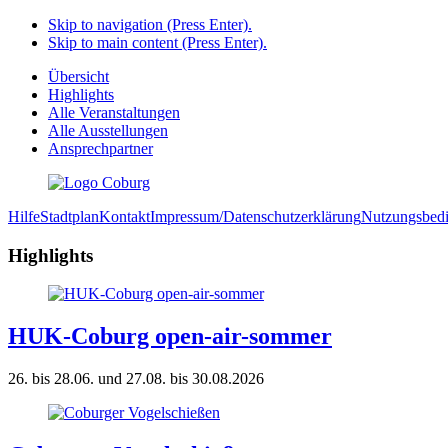
Skip to navigation (Press Enter).
Skip to main content (Press Enter).
Übersicht
Highlights
Alle Veranstaltungen
Alle Ausstellungen
Ansprechpartner
Hilfe
Stadtplan
Kontakt
Impressum/Datenschutzerklärung
Nutzungsbed
Highlights
HUK-Coburg open-air-sommer
26. bis 28.06. und 27.08. bis 30.08.2026