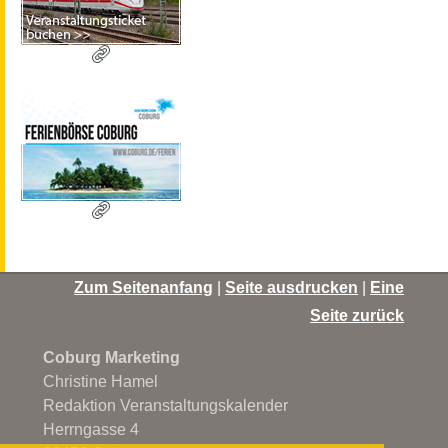
Zum Seitenanfang
|
Seite ausdrucken
|
Eine
Seite zurück
Coburg Marketing
Christine Hamel
Redaktion Veranstaltungskalender
Herrngasse 4