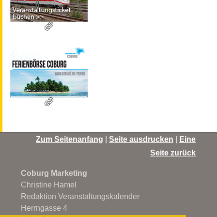
Zum Seitenanfang
|
Seite ausdrucken
|
Eine
Seite zurück
Coburg Marketing
Christine Hamel
Redaktion Veranstaltungskalender
Herrngasse 4