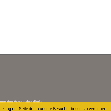
.
mer den Veranstalter direkt.
Nutzung der Seite durch unsere Besucher besser zu verstehen u