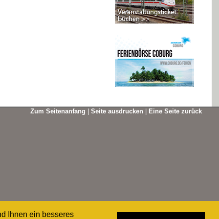
Zum Seitenanfang
|
Seite ausdrucken
|
Eine Seite zurück
nd Ihnen ein besseres