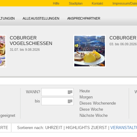
Hilfe
Stadtplan
Kontakt
Impressum/Date
ALTUNGEN
ALLE AUSSTELLUNGEN
ANSPRECHPARTNER
COBURGER
COBURGER 
VOGELSCHIESSEN
03. bis 06.09.2026
31.07. bis 9.08.2026
Heute
WANN?
Morgen
bis
Dieses Wochenende
Diese Woche
 geeignet
Nächste Woche
ARTE
Sortieren nach:
UHRZEIT
|
HIGHLIGHTS ZUERST
|
VERANSTALT