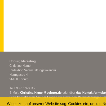
Coburg Marketing
Christine Hamel
Redaktion Veranstaltungskalender
Herrngasse 4
96450 Coburg
Tel 09561/89-8035
E-Mail:
Christine.Hamel@
coburg.de
oder über
das Kontaktformular
Bitte kontaktieren Sie bei Fragen zu einzelnen Veranstaltungen im
Wir setzen auf unserer Website sog. Cookies ein, um die 
Umsatzsteueridentifikationsnummer: DE132462698