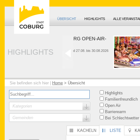
ÜBERSICHT
HIGHLIGHTS
ALLE VERANST
HUK-COBURG OPEN-AIR-
SOMMER
HIGHLIGHTS
26. bis 28.06. und 27.08. bis 30.08.2026
Sie befinden sich hier |
Home
>
Übersicht
Highlights
Familienfreundlich
Open Air
Kategorien
Barrierearm
Gemeinden
Bei Schlechtwetter
KACHELN
LISTE
K