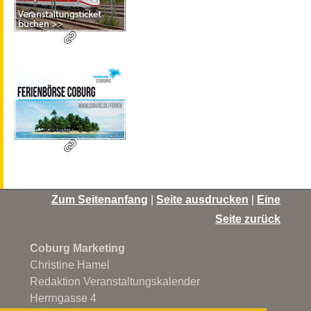
Zum Seitenanfang
|
Seite ausdrucken
|
Eine
Seite zurück
Coburg Marketing
Christine Hamel
Redaktion Veranstaltungskalender
Herrngasse 4