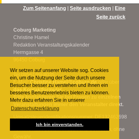
Zum Seitenanfang
|
Seite ausdrucken
|
Eine
Seite zurück
Coburg Marketing
Christine Hamel
Redaktion Veranstaltungskalender
Herrngasse 4
96450 Coburg
Wir setzen auf unserer Website sog. Cookies
Tel 09561/89-8035
ein, um die Nutzung der Seite durch unsere
E-Mail:
Christine.Hamel@
coburg.de
oder über
Besucher besser zu verstehen und Ihnen ein
das Kontaktformular
.
besseres Benutzererlebnis bieten zu können.
Bitte kontaktieren Sie bei Fragen zu einzelnen
Mehr dazu erfahren Sie in unserer
Veranstaltungen immer den Veranstalter direkt.
Datenschutzerklärung
Umsatzsteueridentifikationsnummer: DE132462698
Ich bin einverstanden.
Termine nach bestem Wissen und Gewissen, ohne
Gewähr.