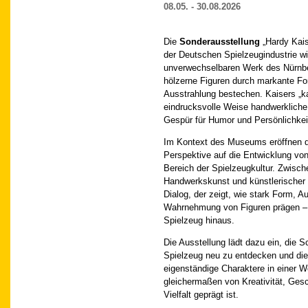
08.05. - 30.08.2026
Die
Sonderausstellung
„Hardy Kai
der Deutschen Spielzeugindustrie w
unverwechselbaren Werk des Nürnbe
hölzerne Figuren durch markante Fo
Ausstrahlung bestechen. Kaisers „ka
eindrucksvolle Weise handwerkliche
Gespür für Humor und Persönlichkei
Im Kontext des Museums eröffnen d
Perspektive auf die Entwicklung vo
Bereich der Spielzeugkultur. Zwische
Handwerkskunst und künstlerischer I
Dialog, der zeigt, wie stark Form, A
Wahrnehmung von Figuren prägen – 
Spielzeug hinaus.
Die Ausstellung lädt dazu ein, die S
Spielzeug neu zu entdecken und die 
eigenständige Charaktere in einer We
gleichermaßen von Kreativität, Gesc
Vielfalt geprägt ist.