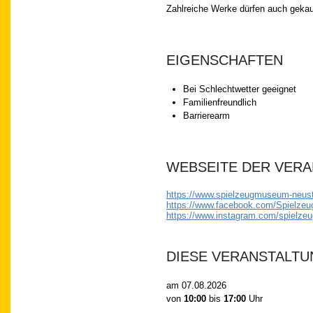
Zahlreiche Werke dürfen auch geka
EIGENSCHAFTEN
Bei Schlechtwetter geeignet
Familienfreundlich
Barrierearm
WEBSEITE DER VER
https://www.spielzeugmuseum-neust
https://www.facebook.com/Spielze
https://www.instagram.com/spielz
DIESE VERANSTALTU
am
07.08.2026
von
10:00
bis
17:00
Uhr