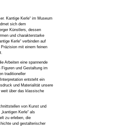
ser. Kantige Kerle“ im Museum
idmet sich dem
rger Künstlers, dessen
rmen und charakterstarke
ntige Kerle“ verbinden auf
 Präzision mit einem feinen
t.
ie Arbeiten eine spannende
n Figuren und Gestaltung im
n traditioneller
nterpretation entsteht ein
usdruck und Materialität unsere
weit über das klassische
chnittstellen von Kunst und
„kantigen Kerle“ als
lt zu erleben, die
hichte und gestalterischer