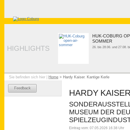
HUK-COBURG OP
SOMMER
HIGHLIGHTS
26. bis 28.06. und 27.08. 
Sie befinden sich hier |
Home
>
Hardy Kaiser. Kantige Kerle
Feedback
HARDY KAISER
SONDERAUSSTELL
MUSEUM DER DE
SPIELZEUGINDUS
Eintrag vom: 07.05.2026 16:38 Uhr