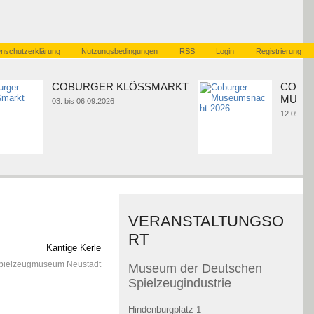
nschutzerklärung
Nutzungsbedingungen
RSS
Login
Registrierung
COBURGER KLÖSSMARKT
COBU
MUSE
03. bis 06.09.2026
12.09.20
VERANSTALTUNGSO
RT
Spielzeugmuseum Neustadt
Museum der Deutschen
Spielzeugindustrie
Hindenburgplatz 1