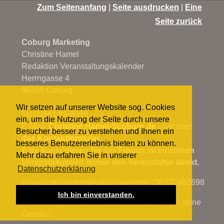
Zum Seitenanfang
|
Seite ausdrucken
|
Eine
Seite zurück
Coburg Marketing
Christine Hamel
Redaktion Veranstaltungskalender
Herrngasse 4
96450 Coburg
Wir setzen auf unserer Website sog. Cookies
Tel 09561/89-8035
ein, um die Nutzung der Seite durch unsere
E-Mail:
Christine.Hamel@
coburg.de
oder über
Besucher besser zu verstehen und Ihnen ein
das Kontaktformular
.
besseres Benutzererlebnis bieten zu können.
Bitte kontaktieren Sie bei Fragen zu einzelnen
Mehr dazu erfahren Sie in unserer
Veranstaltungen immer den Veranstalter direkt.
Datenschutzerklärung
Umsatzsteueridentifikationsnummer: DE132462698
Ich bin einverstanden.
Termine nach bestem Wissen und Gewissen, ohne
Gewähr.