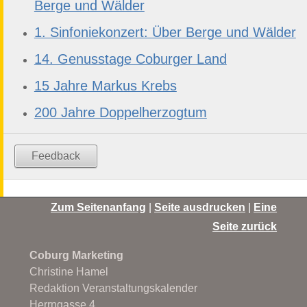
Berge und Wälder
1. Sinfoniekonzert: Über Berge und Wälder
14. Genusstage Coburger Land
15 Jahre Markus Krebs
200 Jahre Doppelherzogtum
Feedback
Zum Seitenanfang
|
Seite ausdrucken
|
Eine
Seite zurück
Coburg Marketing
Christine Hamel
Redaktion Veranstaltungskalender
Herrngasse 4