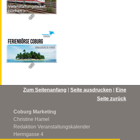
Zum Seitenanfang
|
Seite ausdrucken
|
Eine
Seite zurück
Coburg Marketing
Christine Hamel
Redaktion Veranstaltungskalender
Herrngasse 4