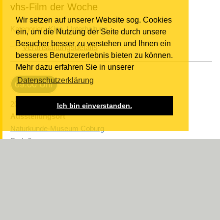
vhs-Film der Woche
Wir setzen auf unserer Website sog. Cookies
Kategorien:
Kino
,
Unterhaltung
ein, um die Nutzung der Seite durch unsere
Besucher besser zu verstehen und Ihnen ein
Veranstaltungsdetails
besseres Benutzererlebnis bieten zu können.
Mehr dazu erfahren Sie in unserer
Datenschutzerklärung
09:00 Uhr
20.03. - 20.09.2026
Ich bin einverstanden.
Ausstellungsort
Naturkunde-Museum Coburg
Park 6
96450 Coburg