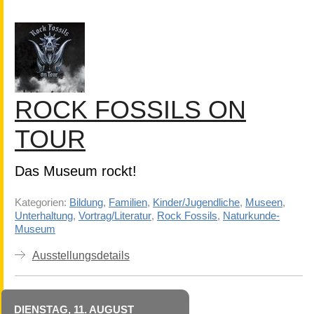
ROCK FOSSILS ON
TOUR
Das Museum rockt!
Kategorien:
Bildung
,
Familien
,
Kinder/Jugendliche
,
Museen
,
Unterhaltung
,
Vortrag/Literatur
,
Rock Fossils
,
Naturkunde-
Museum
Ausstellungsdetails
DIENSTAG, 11. AUGUST