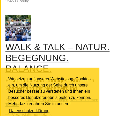
96450 Coburg
WALK & TALK – NATUR.
BEGEGNUNG.
BALANCE.
Wir setzen auf unserer Website sog. Cookies
Frische Luft statt "muffiges" Büro – ein
ein, um die Nutzung der Seite durch unsere
Spaziergang mit Nebenwirkung
Besucher besser zu verstehen und Ihnen ein
besseres Benutzererlebnis bieten zu können.
Kategorien:
Führungen/Wanderungen
,
Weitere Themen
,
Mehr dazu erfahren Sie in unserer
Termine
Datenschutzerklärung
Veranstaltungsdetails