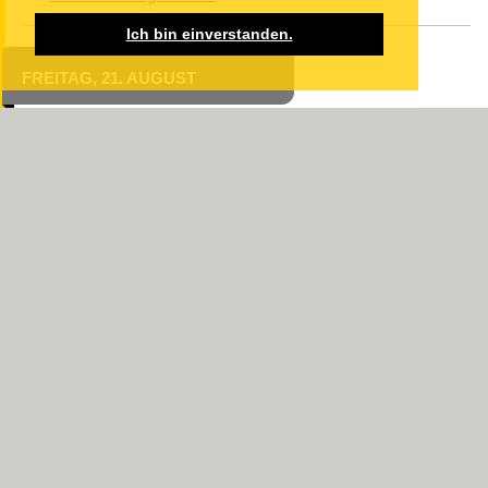
Ich bin einverstanden.
FREITAG, 21. AUGUST
10:00 Uhr
Veranstaltungsort
WildPark Schloss Tambach
Am Wildpark 3
96479 Weitramsdorf