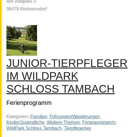
Am Wildpark 3
96479 Weitramsdorf
JUNIOR-TIERPFLEGER
IM WILDPARK
SCHLOSS TAMBACH
Ferienprogramm
Kategorien:
Familien
,
Führungen/Wanderungen
,
Kinder/Jugendliche
,
Weitere Themen
,
Ferienprogramm
,
WildPark Schloss Tambach
,
Tierpflegertag