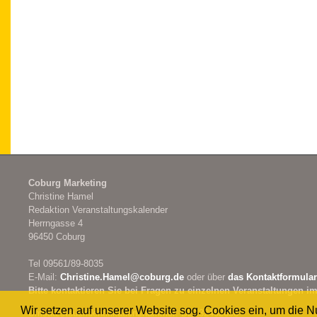
Coburg Marketing
Christine Hamel
Redaktion Veranstaltungskalender
Herrngasse 4
96450 Coburg
Tel 09561/89-8035
E-Mail:
Christine.Hamel@
coburg.de
oder über
das Kontaktformular
Bitte kontaktieren Sie bei Fragen zu einzelnen Veranstaltungen im
Wir setzen auf unserer Website sog. Cookies ein, um die 
Umsatzsteueridentifikationsnummer: DE132462698