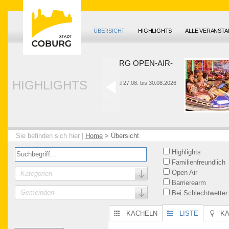
ÜBERSICHT
HIGHLIGHTS
ALLE VERANST
HUK-COBURG OPEN-AIR-
SOMMER
HIGHLIGHTS
26. bis 28.06. und 27.08. bis 30.08.2026
Sie befinden sich hier |
Home
>
Übersicht
Highlights
Familienfreundlich
Open Air
Kategorien
Barrierearm
Gemeinden
Bei Schlechtwetter
KACHELN
LISTE
K