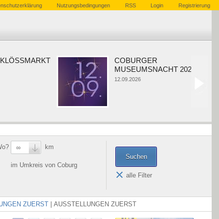
nschutzerklärung
Nutzungsbedingungen
RSS
Login
Registrierung
KLÖSSMARKT
COBURGER
MUSEUMSNACHT 2026
12.09.2026
Wo?
km
∞
im Umkreis von Coburg
alle Filter
UNGEN ZUERST
|
AUSSTELLUNGEN ZUERST