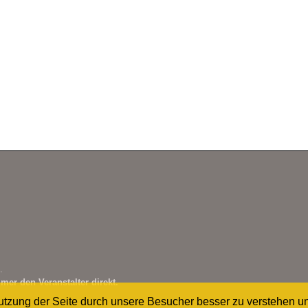
.
mer den Veranstalter direkt.
Nutzung der Seite durch unsere Besucher besser zu verstehen u