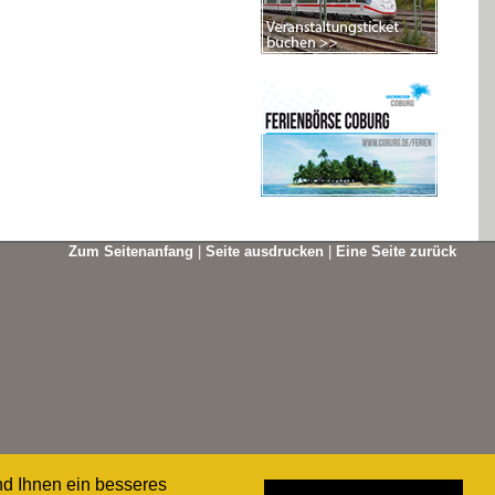
Zum Seitenanfang
|
Seite ausdrucken
|
Eine Seite zurück
nd Ihnen ein besseres