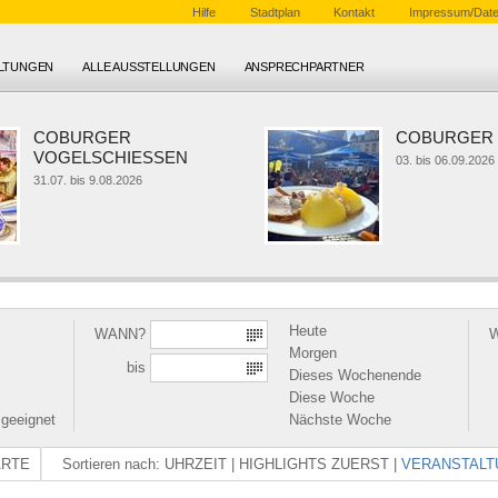
Hilfe
Stadtplan
Kontakt
Impressum/Date
ALTUNGEN
ALLE AUSSTELLUNGEN
ANSPRECHPARTNER
COBURGER
COBURGER 
VOGELSCHIESSEN
03. bis 06.09.2026
31.07. bis 9.08.2026
Heute
WANN?
Morgen
bis
Dieses Wochenende
Diese Woche
 geeignet
Nächste Woche
ARTE
Sortieren nach:
UHRZEIT
|
HIGHLIGHTS ZUERST
|
VERANSTALT