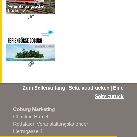
Zum Seitenanfang
|
Seite ausdrucken
|
Eine
Seite zurück
Coburg Marketing
Christine Hamel
Redaktion Veranstaltungskalender
Herrngasse 4