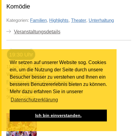
Komödie
Kategorien:
Familien
,
Highlights
,
Theater
,
Unterhaltung
Veranstaltungsdetails
19:30 Uhr
Wir setzen auf unserer Website sog. Cookies
11. bis 15.06.2026
ein, um die Nutzung der Seite durch unsere
Veranstaltungsort
Besucher besser zu verstehen und Ihnen ein
Festplatz auf dem Ketschenanger
besseres Benutzererlebnis bieten zu können.
Schützenstraße
Mehr dazu erfahren Sie in unserer
96450 Coburg
Datenschutzerklärung
Ich bin einverstanden.