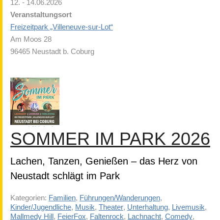
12. - 14.06.2026
Veranstaltungsort
Freizeitpark „Villeneuve-sur-Lot“
Am Moos 28
96465 Neustadt b. Coburg
SOMMER IM PARK 2026
Lachen, Tanzen, Genießen – das Herz von
Neustadt schlägt im Park
Kategorien:
Familien
,
Führungen/Wanderungen
,
Kinder/Jugendliche
,
Musik
,
Theater
,
Unterhaltung
,
Livemusik
,
Mallmedy Hill
,
FeierFox
,
Faltenrock
,
Lachnacht
,
Comedy
,