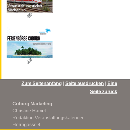
Zum Seitenanfang
|
Seite ausdrucken
|
Eine
Seite zurück
Coburg Marketing
Christine Hamel
Redaktion Veranstaltungskalender
Herrngasse 4