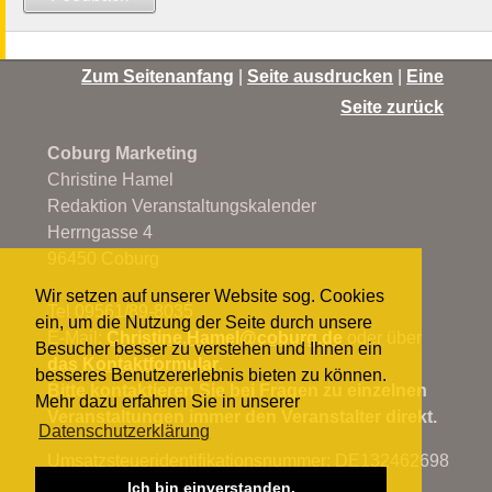
Zum Seitenanfang
|
Seite ausdrucken
|
Eine
Seite zurück
Coburg Marketing
Christine Hamel
Redaktion Veranstaltungskalender
Herrngasse 4
96450 Coburg
Wir setzen auf unserer Website sog. Cookies
Tel 09561/89-8035
ein, um die Nutzung der Seite durch unsere
E-Mail:
Christine.Hamel@
coburg.de
oder über
Besucher besser zu verstehen und Ihnen ein
das Kontaktformular
.
besseres Benutzererlebnis bieten zu können.
Bitte kontaktieren Sie bei Fragen zu einzelnen
Mehr dazu erfahren Sie in unserer
Veranstaltungen immer den Veranstalter direkt.
Datenschutzerklärung
Umsatzsteueridentifikationsnummer: DE132462698
Ich bin einverstanden.