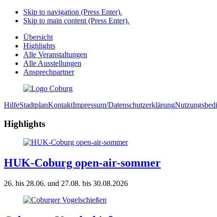
Skip to navigation (Press Enter).
Skip to main content (Press Enter).
Übersicht
Highlights
Alle Veranstaltungen
Alle Ausstellungen
Ansprechpartner
Hilfe
Stadtplan
Kontakt
Impressum/Datenschutzerklärung
Nutzungsbed
Highlights
HUK-Coburg open-air-sommer
26. bis 28.06. und 27.08. bis 30.08.2026