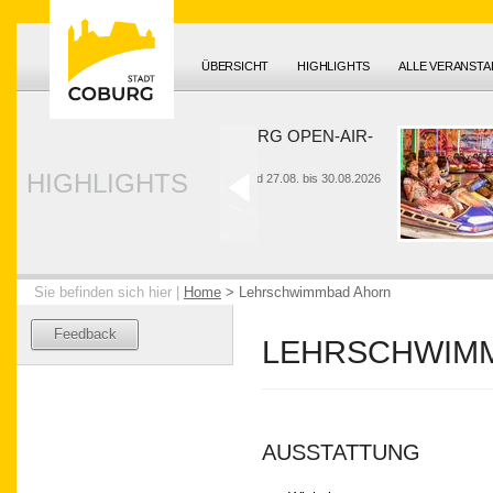
ÜBERSICHT
HIGHLIGHTS
ALLE VERANST
HUK-COBURG OPEN-AIR-
SOMMER
HIGHLIGHTS
26. bis 28.06. und 27.08. bis 30.08.2026
Sie befinden sich hier |
Home
>
Lehrschwimmbad Ahorn
Feedback
LEHRSCHWIM
AUSSTATTUNG