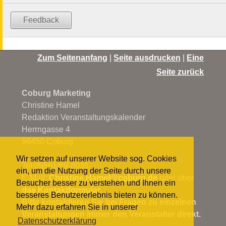
Feedback
Zum Seitenanfang
|
Seite ausdrucken
|
Eine
Seite zurück
Coburg Marketing
Christine Hamel
Redaktion Veranstaltungskalender
Herrngasse 4
96450 Coburg
Wir setzen auf unserer Website sog. Cookies
Tel 09561/89-8035
ein, um die Nutzung der Seite durch unsere
E-Mail:
Christine.Hamel@
coburg.de
oder über
Besucher besser zu verstehen und Ihnen ein
das Kontaktformular
.
besseres Benutzererlebnis bieten zu können.
Bitte kontaktieren Sie bei Fragen zu einzelnen
Mehr dazu erfahren Sie in unserer
Veranstaltungen immer den Veranstalter direkt.
Datenschutzerklärung