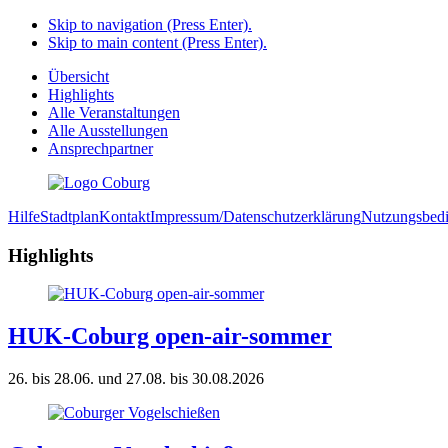
Skip to navigation (Press Enter).
Skip to main content (Press Enter).
Übersicht
Highlights
Alle Veranstaltungen
Alle Ausstellungen
Ansprechpartner
Hilfe
Stadtplan
Kontakt
Impressum/Datenschutzerklärung
Nutzungsbed
Highlights
HUK-Coburg open-air-sommer
26. bis 28.06. und 27.08. bis 30.08.2026