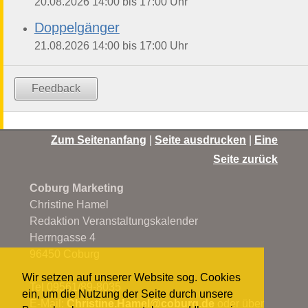
bis
20.08.2026
14:00
17:00
Uhr
Doppelgänger
bis
21.08.2026
14:00
17:00
Uhr
Feedback
Zum Seitenanfang
|
Seite ausdrucken
|
Eine
Seite zurück
Coburg Marketing
Christine Hamel
Redaktion Veranstaltungskalender
Herrngasse 4
96450 Coburg
Wir setzen auf unserer Website sog. Cookies
Tel 09561/89-8035
ein, um die Nutzung der Seite durch unsere
E-Mail:
Christine.Hamel@
coburg.de
oder über