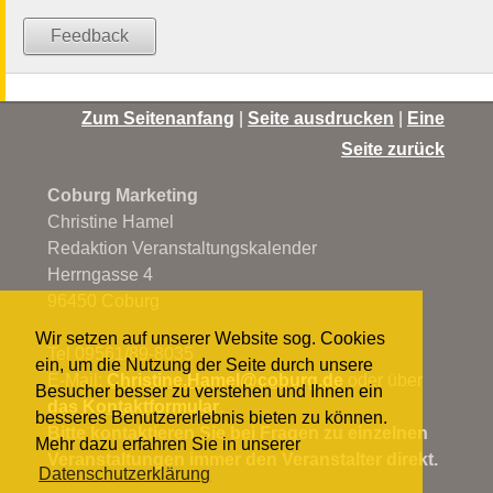
Feedback
Zum Seitenanfang
|
Seite ausdrucken
|
Eine
Seite zurück
Coburg Marketing
Christine Hamel
Redaktion Veranstaltungskalender
Herrngasse 4
96450 Coburg
Wir setzen auf unserer Website sog. Cookies
Tel 09561/89-8035
ein, um die Nutzung der Seite durch unsere
E-Mail:
Christine.Hamel@
coburg.de
oder über
Besucher besser zu verstehen und Ihnen ein
das Kontaktformular
.
besseres Benutzererlebnis bieten zu können.
Bitte kontaktieren Sie bei Fragen zu einzelnen
Mehr dazu erfahren Sie in unserer
Veranstaltungen immer den Veranstalter direkt.
Datenschutzerklärung