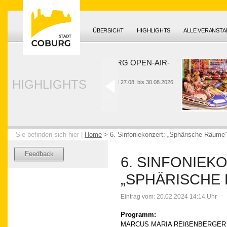
ÜBERSICHT
HIGHLIGHTS
ALLE VERANST
HUK-COBURG OPEN-AIR-
SOMMER
HIGHLIGHTS
26. bis 28.06. und 27.08. bis 30.08.2026
Sie befinden sich hier |
Home
>
6. Sinfoniekonzert: „Sphärische Räume“
Feedback
6. SINFONIEK
„SPHÄRISCHE
Eintrag vom: 20.02.2024 14:14 Uhr
Programm:
MARCUS MARIA REIßENBERGER 