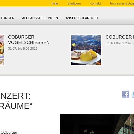
Hilfe
Stadtplan
Kontakt
Impressum/Date
ALTUNGEN
ALLE AUSSTELLUNGEN
ANSPRECHPARTNER
COBURGER
COBURGER KL
VOGELSCHIESSEN
03. bis 06.09.2026
31.07. bis 9.08.2026
ONZERT:
 RÄUME“
COburger