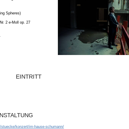
ude
ing Spheres)
 2 e-Moll op. 27
r
EINTRITT
ANSTALTUNG
e/stuecke/konzert/im-hause-schumann/