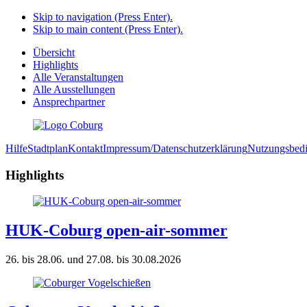
Skip to navigation (Press Enter).
Skip to main content (Press Enter).
Übersicht
Highlights
Alle Veranstaltungen
Alle Ausstellungen
Ansprechpartner
Hilfe
Stadtplan
Kontakt
Impressum/Datenschutzerklärung
Nutzungsbed
Highlights
HUK-Coburg open-air-sommer
26. bis 28.06. und 27.08. bis 30.08.2026