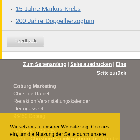
15 Jahre Markus Krebs
200 Jahre Doppelherzogtum
Feedback
Zum Seitenanfang
|
Seite ausdrucken
|
Eine
Seite zurück
Coburg Marketing
Christine Hamel
Redaktion Veranstaltungskalender
Herrngasse 4
96450 Coburg
Wir setzen auf unserer Website sog. Cookies
Tel 09561/89-8035
ein, um die Nutzung der Seite durch unsere
E-Mail:
Christine.Hamel@
coburg.de
oder über