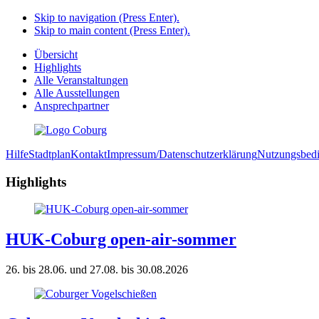
Skip to navigation (Press Enter).
Skip to main content (Press Enter).
Übersicht
Highlights
Alle Veranstaltungen
Alle Ausstellungen
Ansprechpartner
Hilfe
Stadtplan
Kontakt
Impressum/Datenschutzerklärung
Nutzungsbed
Highlights
HUK-Coburg open-air-sommer
26. bis 28.06. und 27.08. bis 30.08.2026