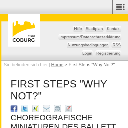
Hilfe
Stadtplan
Kontakt
Impressum/Datenschutzerklärung
Nutzungsbedingungen
RSS
Login
Registrierung
Sie befinden sich hier |
Home
>
First Steps "Why Not?"
FIRST STEPS "WHY
NOT?"
CHOREOGRAFISCHE
MINIATUREN DES BALLETT