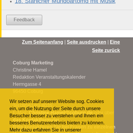
18. Stänicher Mundoartomd mit Musik
Feedback
Zum Seitenanfang
|
Seite ausdrucken
|
Eine
Seite zurück
Coburg Marketing
Christine Hamel
Redaktion Veranstaltungskalender
Herrngasse 4
96450 Coburg
Wir setzen auf unserer Website sog. Cookies
Tel 09561/89-8035
ein, um die Nutzung der Seite durch unsere
E-Mail:
Christine.Hamel@
coburg.de
oder über
Besucher besser zu verstehen und Ihnen ein
das Kontaktformular
.
besseres Benutzererlebnis bieten zu können.
Bitte kontaktieren Sie bei Fragen zu einzelnen
Mehr dazu erfahren Sie in unserer