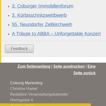
3. Coburger Immobilienforum
3. Kürbisschnitzwettbwerb
55. Neundorfer Zeltkirchweih
A Tribute to ABBA – Unforgettable Konzert
Feedback
Zum Seitenanfang
|
Seite ausdrucken
|
Eine
Seite zurück
Coburg Marketing
Christine Hamel
Redaktion Veranstaltungskalender
Herrngasse 4
96450 Coburg