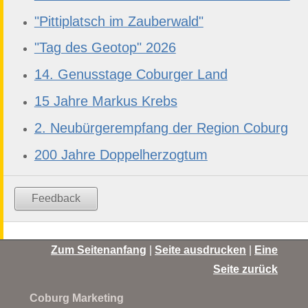
"Pittiplatsch im Zauberwald"
"Tag des Geotop" 2026
14. Genusstage Coburger Land
15 Jahre Markus Krebs
2. Neubürgerempfang der Region Coburg
200 Jahre Doppelherzogtum
Feedback
Zum Seitenanfang
|
Seite ausdrucken
|
Eine
Seite zurück
Coburg Marketing