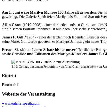
Eintrag vom: 02.05.2026 11:47 Uhr
Am 1. Juni wäre Marilyn Monroe 100 Jahre alt geworden
. Sie w
gewürdigt. Die Galerie Späth feiert Marilyn als Frau und Star mit Wer
Allan Grant
(1919-2008) - einer der bedeutendsten Chronisten des Ne
einfühlsamen Portraitaufnahmen ist nun nach über sechs Jahrzehnten 
James F. Gill
(*1934) - einer der letzten noch lebenden Künstler der
seine Muse. Gill wurde gebeten, zu Marilyns Jahrestag ein neues Tr
Freuen Sie sich auf einen Schatz bisher unveröffentlichter Fo
sowie Gemälde und Editionen des Marilyn-Künstlers James F. Gil
Bild: Collage mit einem Portraitfoto von Allan Grant, einem Werk von Ja
Eintritt
Eintritt frei!
Webseite der Veranstaltung
www.galerie-spaeth.com