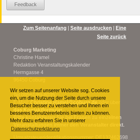
Feedback
Zum Seitenanfang
|
Seite ausdrucken
|
Eine
Seite zurück
Coburg Marketing
Christine Hamel
Redaktion Veranstaltungskalender
Herrngasse 4
96450 Coburg
Wir setzen auf unserer Website sog. Cookies
Tel 09561/89-8035
ein, um die Nutzung der Seite durch unsere
E-Mail:
Christine.Hamel@
coburg.de
oder über
Besucher besser zu verstehen und Ihnen ein
das Kontaktformular
.
besseres Benutzererlebnis bieten zu können.
Bitte kontaktieren Sie bei Fragen zu einzelnen
Mehr dazu erfahren Sie in unserer
Veranstaltungen immer den Veranstalter direkt.
Datenschutzerklärung
Umsatzsteueridentifikationsnummer: DE132462698