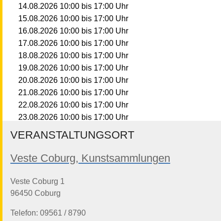
10:00
bis
17:00
Uhr
14.08.2026
10:00
bis
17:00
Uhr
15.08.2026
10:00
bis
17:00
Uhr
16.08.2026
10:00
bis
17:00
Uhr
17.08.2026
10:00
bis
17:00
Uhr
18.08.2026
10:00
bis
17:00
Uhr
19.08.2026
10:00
bis
17:00
Uhr
20.08.2026
10:00
bis
17:00
Uhr
21.08.2026
10:00
bis
17:00
Uhr
22.08.2026
10:00
bis
17:00
Uhr
23.08.2026
10:00
bis
17:00
Uhr
24.08.2026
VERANSTALTUNGSORT
10:00
bis
17:00
Uhr
25.08.2026
10:00
bis
17:00
Uhr
26.08.2026
Veste Coburg, Kunstsammlungen
10:00
bis
17:00
Uhr
27.08.2026
10:00
bis
17:00
Uhr
28.08.2026
Veste Coburg 1
10:00
bis
17:00
Uhr
29.08.2026
96450 Coburg
10:00
bis
17:00
Uhr
30.08.2026
Telefon: 09561 / 8790
10:00
bis
17:00
Uhr
31.08.2026