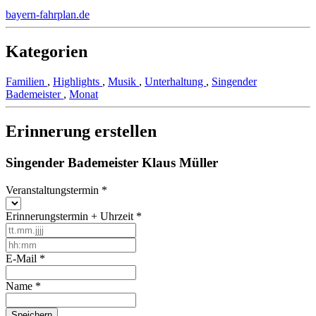
bayern-fahrplan.de
Kategorien
Familien
,
Highlights
,
Musik
,
Unterhaltung
,
Singender
Bademeister
,
Monat
Erinnerung erstellen
Singender Bademeister Klaus Müller
Veranstaltungstermin
*
Erinnerungstermin + Uhrzeit
*
E-Mail
*
Name
*