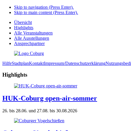
Skip to navigation (Press Enter).
Skip to main content (Press Enter).
Übersicht
Highlights
Alle Veranstaltungen
Alle Ausstellungen
Ansprechpartner
Hilfe
Stadtplan
Kontakt
Impressum/Datenschutzerklärung
Nutzungsbed
Highlights
HUK-Coburg open-air-sommer
26. bis 28.06. und 27.08. bis 30.08.2026