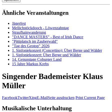
Ähnliche Veranstaltungen
Jägerfest
Mellichstöckdooch - Löwenzahntag
Straufhainwanderung
"DANCE MASTERS" - Best of Irish Dance
"Pittiplatsch im Zauberwald"
"Tag des Geotop" 2026
1. Sinfoniekonzert (Concertino): Über Berge und Wälder
1. Sinfoniekonzert: Über Berge und Wälder
14. Genusstage Coburger Land
15 Jahre Markus Krebs
Singender Bademeister Klaus
Müller
Facebook
Twitter
Xing
E-Mail
Seite ausdrucken
Print Current Page
Musikalische Unterhaltung