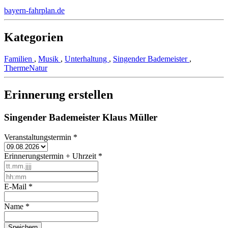
bayern-fahrplan.de
Kategorien
Familien
,
Musik
,
Unterhaltung
,
Singender Bademeister
,
ThermeNatur
Erinnerung erstellen
Singender Bademeister Klaus Müller
Veranstaltungstermin
*
Erinnerungstermin + Uhrzeit
*
E-Mail
*
Name
*