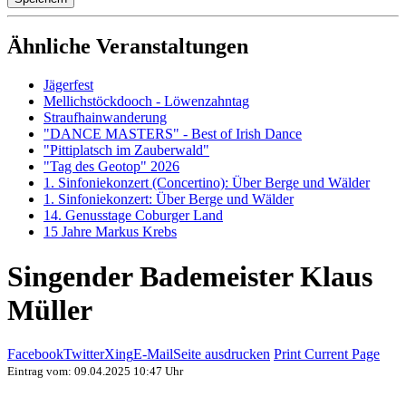
Ähnliche Veranstaltungen
Jägerfest
Mellichstöckdooch - Löwenzahntag
Straufhainwanderung
"DANCE MASTERS" - Best of Irish Dance
"Pittiplatsch im Zauberwald"
"Tag des Geotop" 2026
1. Sinfoniekonzert (Concertino): Über Berge und Wälder
1. Sinfoniekonzert: Über Berge und Wälder
14. Genusstage Coburger Land
15 Jahre Markus Krebs
Singender Bademeister Klaus
Müller
Facebook
Twitter
Xing
E-Mail
Seite ausdrucken
Print Current Page
Eintrag vom: 09.04.2025 10:47 Uhr