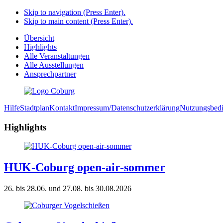
Skip to navigation (Press Enter).
Skip to main content (Press Enter).
Übersicht
Highlights
Alle Veranstaltungen
Alle Ausstellungen
Ansprechpartner
Hilfe
Stadtplan
Kontakt
Impressum/Datenschutzerklärung
Nutzungsbed
Highlights
HUK-Coburg open-air-sommer
26. bis 28.06. und 27.08. bis 30.08.2026