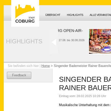
ÜBERSICHT
HIGHLIGHTS
ALLE VERANST
HUK-COBURG OPEN-AIR-
SOMMER
HIGHLIGHTS
26. bis 28.06. und 27.08. bis 30.08.2026
Sie befinden sich hier |
Home
>
Singender Bademeister Rainer Bauersfe
Feedback
SINGENDER B
RAINER BAUE
Eintrag vom: 28.02.2025 10:26 Uhr
Musikalische Unterhaltung mit dem