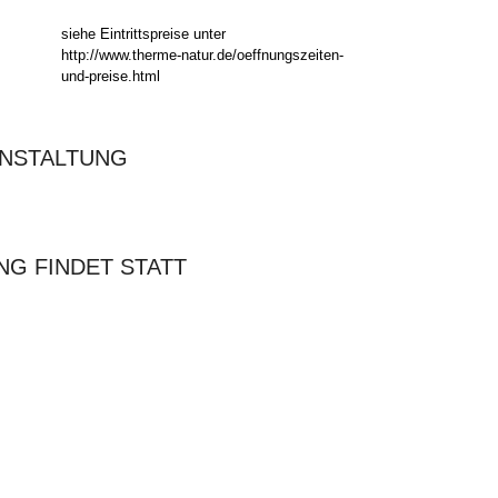
siehe Eintrittspreise unter
http://www.therme-natur.de/oeffnungszeiten-
und-preise.html
ANSTALTUNG
NG FINDET STATT