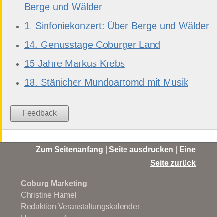
Berge und Wälder
1. Sinfoniekonzert: Über Berge und Wälder
14. Genusstage Coburger Land
15 Jahre Markus Krebs
18. Stänicher Mundoartomd mit Musik
Feedback
Zum Seitenanfang
|
Seite ausdrucken
|
Eine
Seite zurück
Coburg Marketing
Christine Hamel
Redaktion Veranstaltungskalender