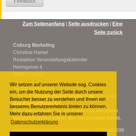
Feedback
Zum Seitenanfang
|
Seite ausdrucken
|
Eine
Seite zurück
Coburg Marketing
Christine Hamel
Redaktion Veranstaltungskalender
Herrngasse 4
96450 Coburg
Wir setzen auf unserer Website sog. Cookies
Tel 09561/89-8035
ein, um die Nutzung der Seite durch unsere
E-Mail:
Christine.Hamel@
coburg.de
oder über
Besucher besser zu verstehen und Ihnen ein
das Kontaktformular
.
besseres Benutzererlebnis bieten zu können.
Bitte kontaktieren Sie bei Fragen zu einzelnen
Mehr dazu erfahren Sie in unserer
Veranstaltungen immer den Veranstalter direkt.
Datenschutzerklärung
Umsatzsteueridentifikationsnummer: DE132462698