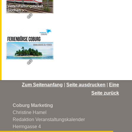
Zum Seitenanfang
|
Seite ausdrucken
|
Eine
Seite zurück
Coburg Marketing
Christine Hamel
Redaktion Veranstaltungskalender
Herrngasse 4