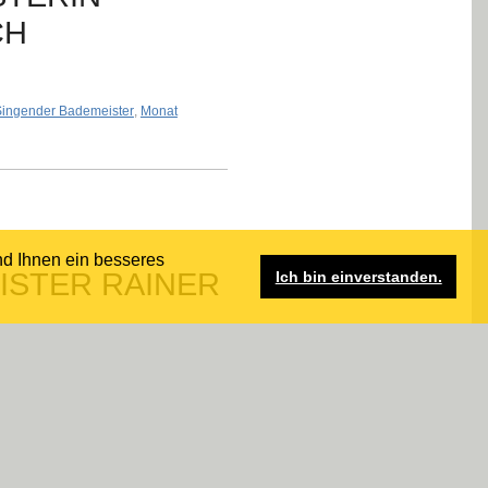
CH
Singender Bademeister
,
Monat
nd Ihnen ein besseres
ISTER RAINER
Ich bin einverstanden.
Singender Bademeister
,
Monat