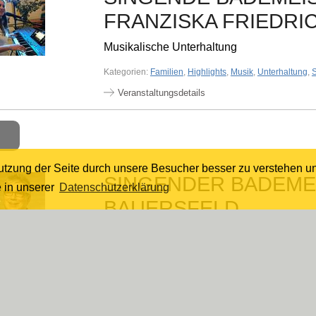
FRANZISKA FRIEDRI
Musikalische Unterhaltung
Kategorien:
Familien
,
Highlights
,
Musik
,
Unterhaltung
,
Veranstaltungsdetails
Nutzung der Seite durch unsere Besucher besser zu verstehen u
SINGENDER BADEME
 in unserer
Datenschutzerklärung
BAUERSFELD
Musikalische Unterhaltung
Kategorien:
Familien
,
Highlights
,
Musik
,
Unterhaltung
,
Veranstaltungsdetails