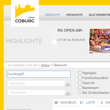
ÜBERSICHT
HIGHLIGHTS
ALLE VERANST
HUK-COBURG OPEN-AIR-
SOMMER
HIGHLIGHTS
26. bis 28.06. und 27.08. bis 30.08.2026
Sie befinden sich hier |
Home
>
Übersicht
Highlights
Familienfreundlich
Open Air
Kategorien
Barrierearm
Gemeinden
Bei Schlechtwetter
KACHELN
LISTE
K