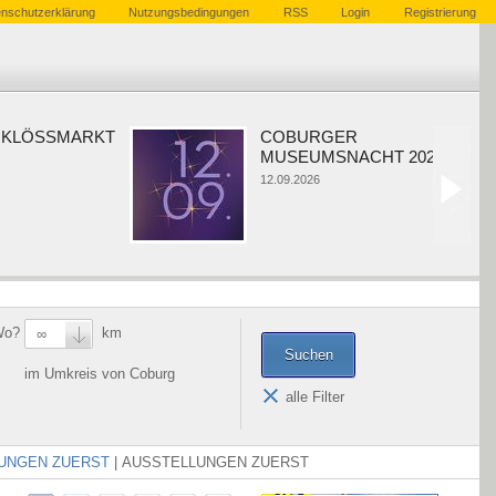
nschutzerklärung
Nutzungsbedingungen
RSS
Login
Registrierung
LÖSSMARKT
COBURGER
MUSEUMSNACHT 2026
12.09.2026
Wo?
km
∞
im Umkreis von Coburg
alle Filter
UNGEN ZUERST
|
AUSSTELLUNGEN ZUERST