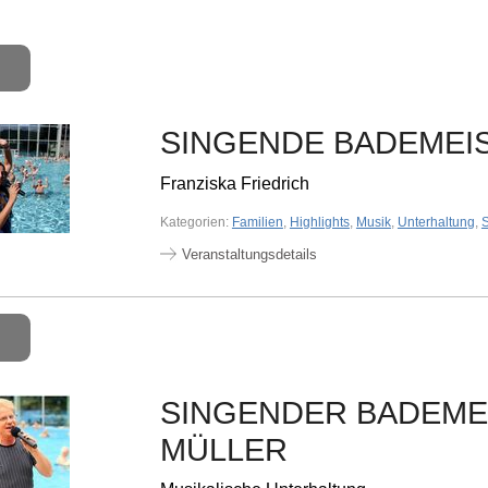
SINGENDE BADEMEI
Franziska Friedrich
Kategorien:
Familien
,
Highlights
,
Musik
,
Unterhaltung
,
Veranstaltungsdetails
SINGENDER BADEME
MÜLLER