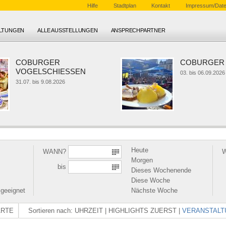
Hilfe
Stadtplan
Kontakt
Impressum/Date
ALTUNGEN
ALLE AUSSTELLUNGEN
ANSPRECHPARTNER
COBURGER
COBURGER K
VOGELSCHIESSEN
03. bis 06.09.2026
31.07. bis 9.08.2026
Heute
WANN?
Morgen
bis
Dieses Wochenende
Diese Woche
 geeignet
Nächste Woche
ARTE
Sortieren nach:
UHRZEIT
|
HIGHLIGHTS ZUERST
|
VERANSTALT