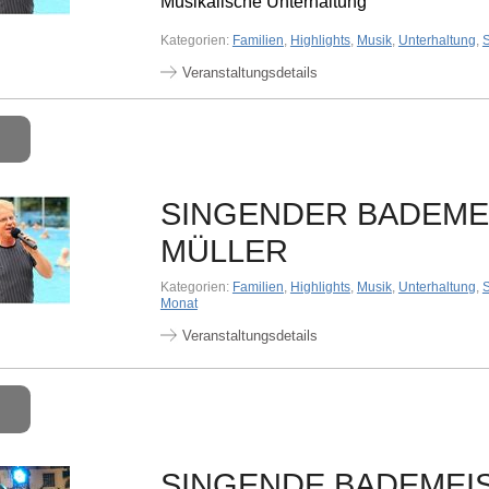
Musikalische Unterhaltung
Kategorien:
Familien
,
Highlights
,
Musik
,
Unterhaltung
,
Veranstaltungsdetails
SINGENDER BADEME
MÜLLER
Kategorien:
Familien
,
Highlights
,
Musik
,
Unterhaltung
,
Monat
Veranstaltungsdetails
SINGENDE BADEMEI