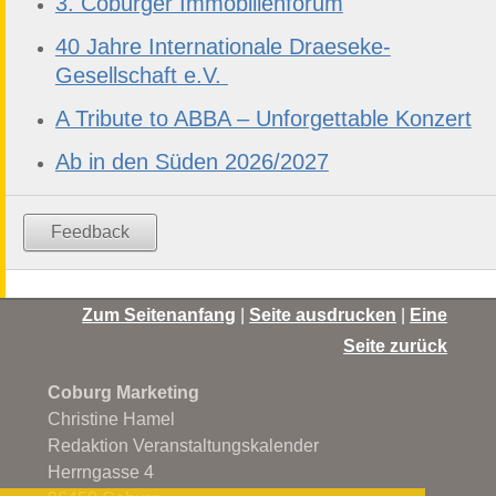
3. Coburger Immobilienforum
40 Jahre Internationale Draeseke-
Gesellschaft e.V.
A Tribute to ABBA – Unforgettable Konzert
Ab in den Süden 2026/2027
Feedback
Zum Seitenanfang
|
Seite ausdrucken
|
Eine
Seite zurück
Coburg Marketing
Christine Hamel
Redaktion Veranstaltungskalender
Herrngasse 4