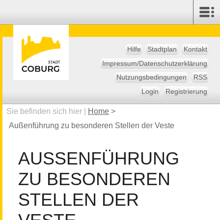
Hilfe
Stadtplan
Kontakt
Impressum/Datenschutzerklärung
Nutzungsbedingungen
RSS
Login
Registrierung
Sie befinden sich hier |
Home
>
Außenführung zu besonderen Stellen der Veste
AUSSENFÜHRUNG Z
U BESONDEREN S
TELLEN DER V