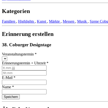
Kategorien
Familien
,
Highlights
,
Kunst
,
Märkte
,
Messen
,
Musik
,
Szene Cob
Erinnerung erstellen
38. Coburger Designtage
Veranstaltungstermin
*
Erinnerungstermin + Uhrzeit
*
E-Mail
*
Name
*