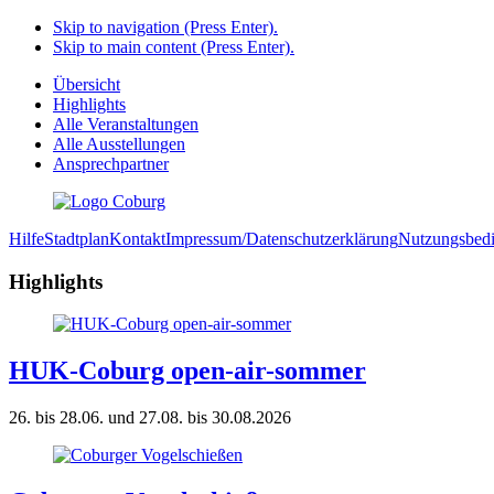
Skip to navigation (Press Enter).
Skip to main content (Press Enter).
Übersicht
Highlights
Alle Veranstaltungen
Alle Ausstellungen
Ansprechpartner
Hilfe
Stadtplan
Kontakt
Impressum/Datenschutzerklärung
Nutzungsbed
Highlights
HUK-Coburg open-air-sommer
26. bis 28.06. und 27.08. bis 30.08.2026