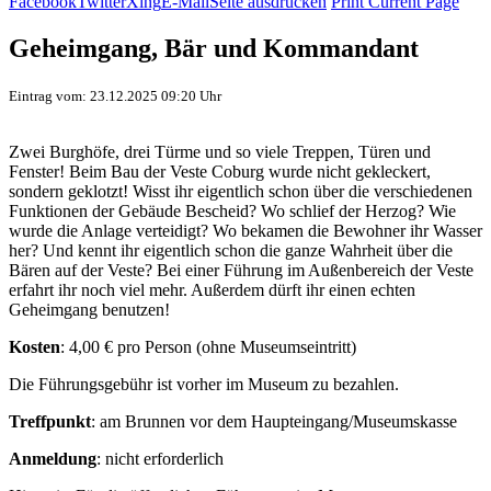
Facebook
Twitter
Xing
E-Mail
Seite ausdrucken
Print Current Page
Geheimgang, Bär und Kommandant
Eintrag vom: 23.12.2025 09:20 Uhr
Zwei Burghöfe, drei Türme und so viele Treppen, Türen und
Fenster! Beim Bau der Veste Coburg wurde nicht gekleckert,
sondern geklotzt! Wisst ihr eigentlich schon über die verschiedenen
Funktionen der Gebäude Bescheid? Wo schlief der Herzog? Wie
wurde die Anlage verteidigt? Wo bekamen die Bewohner ihr Wasser
her? Und kennt ihr eigentlich schon die ganze Wahrheit über die
Bären auf der Veste? Bei einer Führung im Außenbereich der Veste
erfahrt ihr noch viel mehr. Außerdem dürft ihr einen echten
Geheimgang benutzen!
Kosten
: 4,00 € pro Person (ohne Museumseintritt)
Die Führungsgebühr ist vorher im Museum zu bezahlen.
Treffpunkt
: am Brunnen vor dem Haupteingang/Museumskasse
Anmeldung
: nicht erforderlich