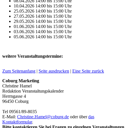
08.04.2026
14:00
bis
15:00
Uhr
10.04.2026
14:00
bis
15:00
Uhr
25.05.2026
14:00
bis
15:00
Uhr
27.05.2026
14:00
bis
15:00
Uhr
29.05.2026
14:00
bis
15:00
Uhr
01.06.2026
14:00
bis
15:00
Uhr
03.06.2026
14:00
bis
15:00
Uhr
05.06.2026
14:00
bis
15:00
Uhr
weitere Veranstaltungstermine:
Zum Seitenanfang
|
Seite ausdrucken
|
Eine Seite zurück
Coburg Marketing
Christine Hamel
Redaktion Veranstaltungskalender
Herrngasse 4
96450 Coburg
Tel 09561/89-8035
E-Mail:
Christine.Hamel@
coburg.de
oder über
das
Kontaktformular
.
Bitte kontaktieren Sie bei Fragen zu einzelnen Veranstaltungen