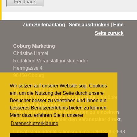
Feedback
Zum Seitenanfang
|
Seite ausdrucken
|
Eine
Seite zurück
Coburg Marketing
Christine Hamel
Redaktion Veranstaltungskalender
Herrngasse 4
96450 Coburg
Wir setzen auf unserer Website sog. Cookies
Tel 09561/89-8035
ein, um die Nutzung der Seite durch unsere
E-Mail:
Christine.Hamel@
coburg.de
oder über
Besucher besser zu verstehen und Ihnen ein
das Kontaktformular
.
besseres Benutzererlebnis bieten zu können.
Bitte kontaktieren Sie bei Fragen zu einzelnen
Mehr dazu erfahren Sie in unserer
Veranstaltungen immer den Veranstalter direkt.
Datenschutzerklärung
Umsatzsteueridentifikationsnummer: DE132462698