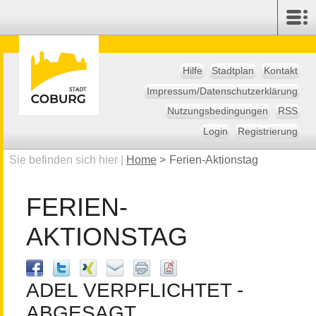
Hilfe
Stadtplan
Kontakt
Impressum/Datenschutzerklärung
Nutzungsbedingungen
RSS
Login
Registrierung
Sie befinden sich hier |
Home
>
Ferien-Aktionstag
FERIEN-
AKTIONSTAG
ADEL VERPFLICHTET -
ABGESAGT