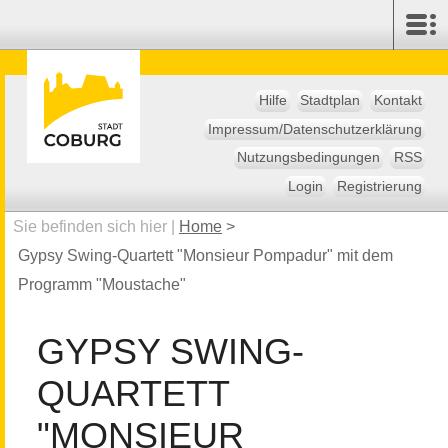
Hilfe
Stadtplan
Kontakt
Impressum/Datenschutzerklärung
Nutzungsbedingungen
RSS
Login
Registrierung
Sie befinden sich hier |
Home
>
Gypsy Swing-Quartett "Monsieur Pompadur" mit dem
Programm "Moustache"
GYPSY SWING-
QUARTETT
"MONSIEUR