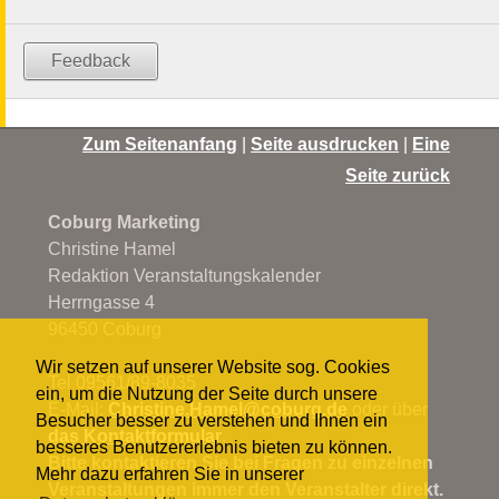
Feedback
Zum Seitenanfang
|
Seite ausdrucken
|
Eine
Seite zurück
Coburg Marketing
Christine Hamel
Redaktion Veranstaltungskalender
Herrngasse 4
96450 Coburg
Wir setzen auf unserer Website sog. Cookies
Tel 09561/89-8035
ein, um die Nutzung der Seite durch unsere
E-Mail:
Christine.Hamel@
coburg.de
oder über
Besucher besser zu verstehen und Ihnen ein
das Kontaktformular
.
besseres Benutzererlebnis bieten zu können.
Bitte kontaktieren Sie bei Fragen zu einzelnen
Mehr dazu erfahren Sie in unserer
Veranstaltungen immer den Veranstalter direkt.