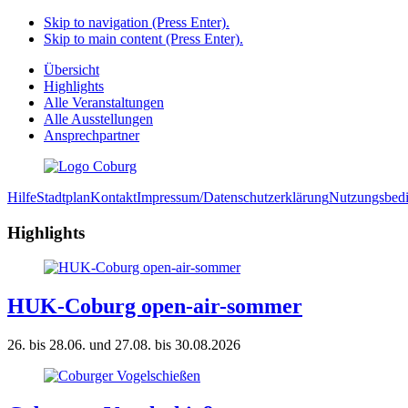
Skip to navigation (Press Enter).
Skip to main content (Press Enter).
Übersicht
Highlights
Alle Veranstaltungen
Alle Ausstellungen
Ansprechpartner
Hilfe
Stadtplan
Kontakt
Impressum/Datenschutzerklärung
Nutzungsbed
Highlights
HUK-Coburg open-air-sommer
26. bis 28.06. und 27.08. bis 30.08.2026