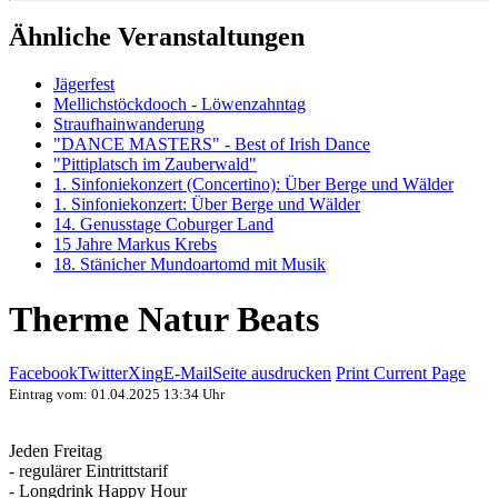
Ähnliche Veranstaltungen
Jägerfest
Mellichstöckdooch - Löwenzahntag
Straufhainwanderung
"DANCE MASTERS" - Best of Irish Dance
"Pittiplatsch im Zauberwald"
1. Sinfoniekonzert (Concertino): Über Berge und Wälder
1. Sinfoniekonzert: Über Berge und Wälder
14. Genusstage Coburger Land
15 Jahre Markus Krebs
18. Stänicher Mundoartomd mit Musik
Therme Natur Beats
Facebook
Twitter
Xing
E-Mail
Seite ausdrucken
Print Current Page
Eintrag vom: 01.04.2025 13:34 Uhr
Jeden Freitag
- regulärer Eintrittstarif
- Longdrink Happy Hour