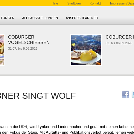
Hilfe
Stadtplan
Kontakt
Impressum/Date
ALTUNGEN
ALLE AUSSTELLUNGEN
ANSPRECHPARTNER
COBURGER
COBURGER KL
VOGELSCHIESSEN
03. bis 06.09.2026
31.07. bis 9.08.2026
BNER SINGT WOLF
mann in die DDR, wird Lyriker und Liedermacher und gerät mit seinen kritische
den Fokus der Stasi. Mit Auftritts- und Publikationsverbot belegt, lernen vi