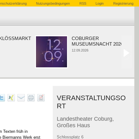
nschutzerklärung
Nutzungsbedingungen
RSS
Login
Registrierung
ÖSSMARKT
COBURGER
MUSEUMSNACHT 2026
12.09.2026
VERANSTALTUNGSO
RT
Landestheater Coburg,
Großes Haus
n Texten früh in
Schlossplatz 6
ele Biermanns Werk erst