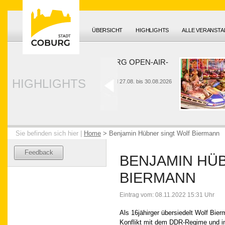
ÜBERSICHT
HIGHLIGHTS
ALLE VERANST
HUK-COBURG OPEN-AIR-
SOMMER
HIGHLIGHTS
26. bis 28.06. und 27.08. bis 30.08.2026
Sie befinden sich hier |
Home
>
Benjamin Hübner singt Wolf Biermann
Feedback
BENJAMIN HÜ
BIERMANN
Eintrag vom: 08.11.2022 15:31 Uhr
Als 16jähirger übersiedelt Wolf Bier
Konflikt mit dem DDR-Regime und in 