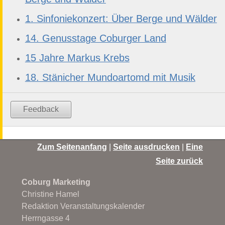
1. Sinfoniekonzert: Über Berge und Wälder
14. Genusstage Coburger Land
15 Jahre Markus Krebs
18. Stänicher Mundoartomd mit Musik
Feedback
Zum Seitenanfang
|
Seite ausdrucken
|
Eine
Seite zurück
Coburg Marketing
Christine Hamel
Redaktion Veranstaltungskalender
Herrngasse 4