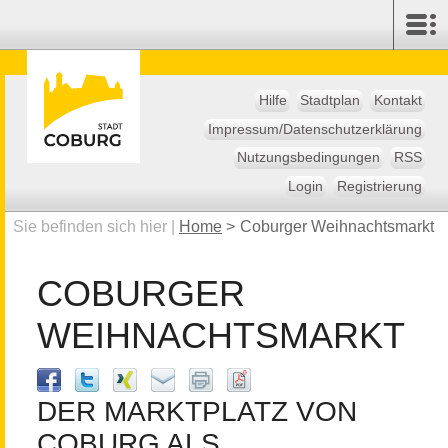
Hilfe
Stadtplan
Kontakt
Impressum/Datenschutzerklärung
Nutzungsbedingungen
RSS
Login
Registrierung
Sie befinden sich hier |
Home
>
Coburger Weihnachtsmarkt
COBURGER
WEIHNACHTSMARKT
DER MARKTPLATZ VON
COBURG ALS